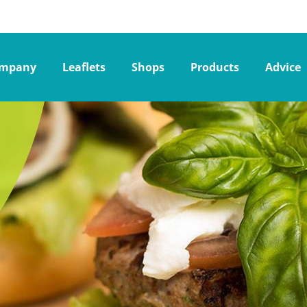
mpany
Leaflets
Shops
Products
Advice