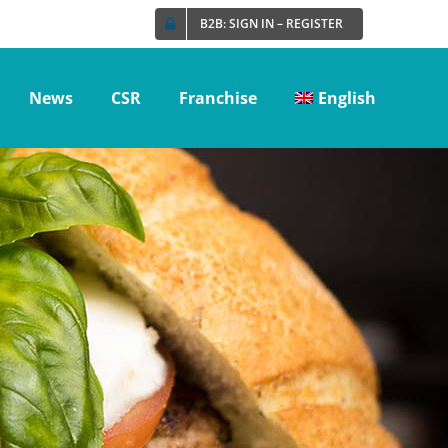
B2B: SIGN IN – REGISTER
News
CSR
Franchise
English