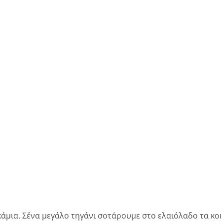
άμια. Σ΄ένα μεγάλο τηγάνι σοτάρουμε στο ελαιόλαδο τα κοκ