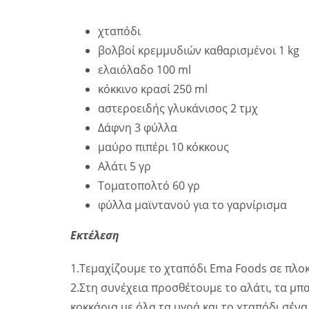
χταπόδι
βολβοί κρεμμυδιών καθαρισμένοι 1 kg
ελαιόλαδο 100 ml
κόκκινο κρασί 250 ml
αστεροειδής γλυκάνισος 2 τμχ
Δάφνη 3 φύλλα
μαύρο πιπέρι 10 κόκκους
Αλάτι 5 γρ
Τοματοπολτό 60 γρ
φύλλα μαϊντανού για το γαρνίρισμα
Εκτέλεση
1.Τεμαχίζουμε το χταπόδι Ema Foods σε πλοκ
2.Στη συνέχεια προσθέτουμε το αλάτι, τα μπα
κοκκάρια με όλα τα υγρά και το χταπόδι σ΄ένα