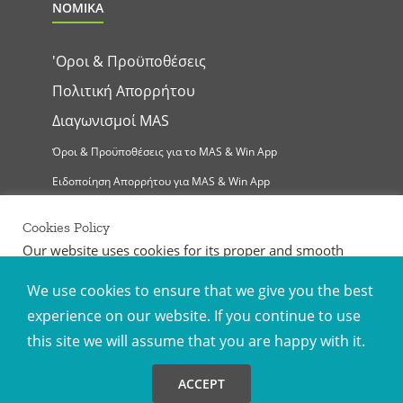
ΝΟΜΙΚΑ
'Οροι & Προϋποθέσεις
Πολιτική Απορρήτου
Διαγωνισμοί MAS
Όροι & Προϋποθέσεις για το MAS & Win App
Ειδοποίηση Απορρήτου για MAS & Win App
Cookies Policy
Our website uses cookies for its proper and smooth
operation, the provision of our services, the collection of
statistical data and the provision of content tailored to
We use cookies to ensure that we give you the best
your interests. For more information you may visit the
experience on our website. If you continue to use
Privacy Policy
posted on our website. Select "Accept All" if
MAS Supermarkets Ltd | All Rights Reserved |
you accept the use of all cookies. Alternatively, you may
©
2026
this site we will assume that you are happy with it.
Handcrafted by
set your own preferences by selecting "Cookies Settings".
Cookie Settings
Accept All
Facebook
Instagram
YouTube
LinkedIn
ACCEPT