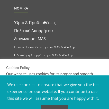
ΝΟΜΙΚΑ
'Οροι & Προϋποθέσεις
Πολιτική Απορρήτου
Διαγωνισμοί MAS
Όροι & Προϋποθέσεις για το MAS & Win App
Ειδοποίηση Απορρήτου για MAS & Win App
Cookies Policy
Our website uses cookies for its proper and smooth
operation, the provision of our services, the collection of
statistical data and the provision of content tailored to
We use cookies to ensure that we give you the best
your interests. For more information you may visit the
experience on our website. If you continue to use
Privacy Policy
posted on our website. Select "Accept All" if
MAS Supermarkets Ltd | All Rights Reserved |
you accept the use of all cookies. Alternatively, you may
©
2026
this site we will assume that you are happy with it.
Handcrafted by
set your own preferences by selecting "Cookies Settings".