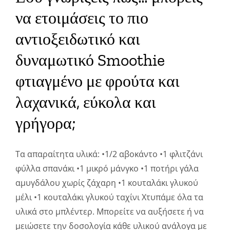
να ετοιμάσεις το πιο
αντιοξειδωτικό και
δυναμωτικό Smoothie
φτιαγμένο με φρούτα και
λαχανικά, εύκολα και
γρήγορα;
Τα απαραίτητα υλικά: •1/2 αβοκάντο •1 φλιτζάνι
φύλλα σπανάκι •1 μικρό μάνγκο •1 ποτήρι γάλα
αμυγδάλου χωρίς ζάχαρη •1 κουταλάκι γλυκού
μέλι •1 κουταλάκι γλυκού ταχίνι Χτυπάμε όλα τα
υλικά στο μπλέντερ. Μπορείτε να αυξήσετε ή να
μειώσετε την δοσολογία κάθε υλικού ανάλογα με