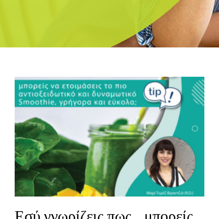
Εσύ γνωρίζεις πως… μπορείς