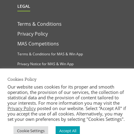
LEGAL
Terms & Conditions
Privacy Policy
MAS Competitions
Terms & Conditions for MAS & Win App
Privacy Notice for MAS & Win App
Cookies Policy
Our website uses cookies for its proper and smooth
operation, the provision of our services, the collection of
statistical data and the provision of content tailored to
your interests. For more information you may visit the
Privacy Policy
posted on our website. Select "Accept All" if
MAS Supermarkets Ltd | All Rights Reserved |
you accept the use of all cookies. Alternatively, you may
©
2026
Handcrafted by
set your own preferences by selecting "Cookies Settings".
Cookie Settings
Accept All
Facebook
Instagram
YouTube
LinkedIn