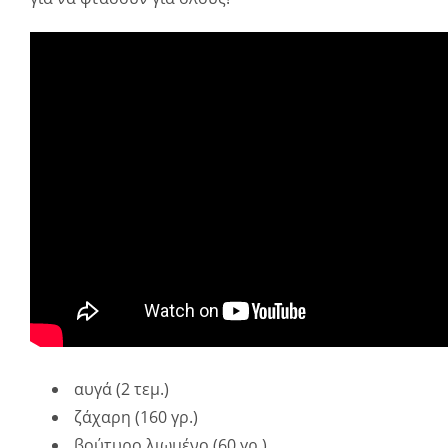
αυγά
(2 τεμ.)
ζάχαρη
(160 γρ.)
βούτυρο λιωμένο
(60 γρ.)