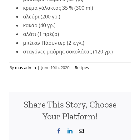
κρέμα γάλακτος 35 %
(300 ml)
αλεύρι
(200 γρ.)
κακάο
(40 γρ.)
αλάτι
(1 πρέζα)
μπέικιν Πάουντερ
(2 κ.γλ.)
σταγόνες μαύρης σοκολάτας
(120 γρ.)
By
mas-admin
|
June 10th, 2020
|
Recipes
Share This Story, Choose
Your Platform!
Facebook
LinkedIn
Email