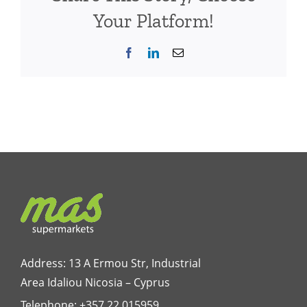
Your Platform!
Facebook
LinkedIn
Email
Address: 13 A Ermou Str, Industrial
Area Idaliou
Nicosia – Cyprus
Telephone:
+357 22 015959