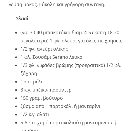
γεύση μόκας. Εύκολη και γρήγορη συνταγή.
Υλικά
(για 30-40 μπισκοτάκια διαμ. 4-5 εκατ ή 18-20
μεγαλύτερα) 1 φλ. αλεύρι για όλες τις χρήσεις
1/2 φλ. αλεύρι ολικής
1 φλ. Σουσάμι Serano λευκό
1/3 φλ. νιφάδες βρώμης (προεραιτικά) 1/2 φλ.
ζάχαρη
1 κ.σ. μέλι
3 κ.γ. μπέικιν πάουντερ
150 γραμ. βούτυρο
ξύσμα από 1 πορτοκάλι ή μανταρίνι
1/2 κ.γ. αλάτι
5-6 κ.σ. χυμό πορτοκαλιού ή μανταρινιού ή
μπράντι