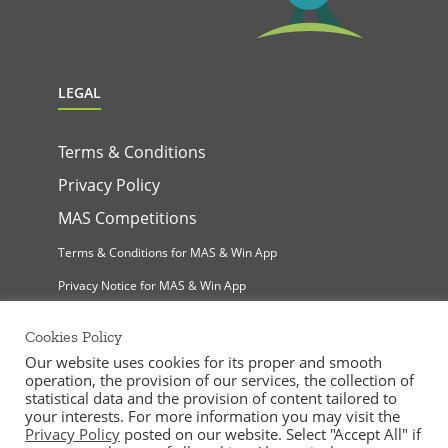
LEGAL
Terms & Conditions
Privacy Policy
MAS Competitions
Terms & Conditions for MAS & Win App
Privacy Notice for MAS & Win App
Cookies Policy
Our website uses cookies for its proper and smooth
operation, the provision of our services, the collection of
statistical data and the provision of content tailored to
your interests. For more information you may visit the
Privacy Policy
posted on our website. Select "Accept All" if
MAS Supermarkets Ltd | All Rights Reserved |