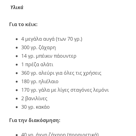
Υλικά
Για το κέικ:
4 μεγάλα αυγά (των 70 γρ.)
300 γρ. ζάχαρη
14 γρ. μπέικιν πάουντερ
1 πρέζα αλάτι
360 γρ. αλεύρι για όλες τις χρήσεις
180 γρ. ηλιέλαιο
170 γρ. γάλα με λίγες σταγόνες λεμόνι
2 βανιλίνες
30 γρ. κακάο
Για την διακόσμηση:
40 γρ. άχνη ζάχαρη (προαιρετικά)