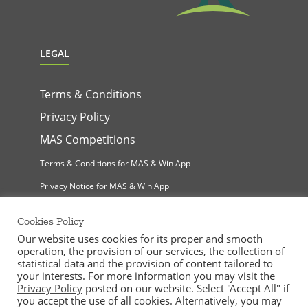
LEGAL
Terms & Conditions
Privacy Policy
MAS Competitions
Terms & Conditions for MAS & Win App
Privacy Notice for MAS & Win App
Cookies Policy
Our website uses cookies for its proper and smooth
operation, the provision of our services, the collection of
statistical data and the provision of content tailored to
your interests. For more information you may visit the
Privacy Policy
posted on our website. Select "Accept All" if
MAS Supermarkets Ltd | All Rights Reserved |
you accept the use of all cookies. Alternatively, you may
©
2026