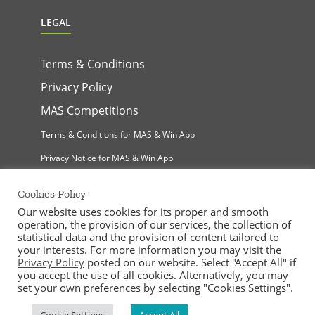
LEGAL
Terms & Conditions
Privacy Policy
MAS Competitions
Terms & Conditions for MAS & Win App
Privacy Notice for MAS & Win App
Cookies Policy
Our website uses cookies for its proper and smooth
operation, the provision of our services, the collection of
statistical data and the provision of content tailored to
your interests. For more information you may visit the
Privacy Policy
posted on our website. Select "Accept All" if
MAS Supermarkets Ltd | All Rights Reserved |
you accept the use of all cookies. Alternatively, you may
©
2026
Handcrafted by
set your own preferences by selecting "Cookies Settings".
Facebook
Instagram
YouTube
LinkedIn