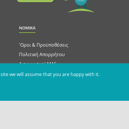
ΝΟΜΙΚΑ
'Οροι & Προϋποθέσεις
Πολιτική Απορρήτου
Διαγωνισμοί MAS
site we will assume that you are happy with it.
Όροι & Προϋποθέσεις για το MAS & Win App
nd
Ειδοποίηση Απορρήτου για MAS & Win App
e.
Cookie Settings
Accept All
Facebook
Instagram
YouTube
LinkedIn