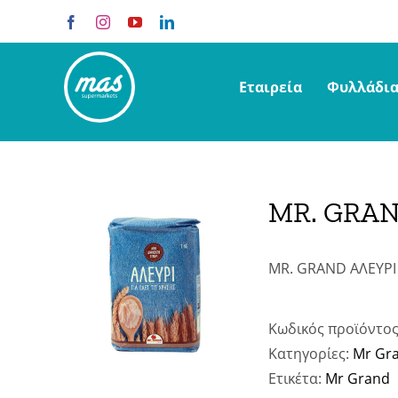
Skip
Facebook
Instagram
YouTube
LinkedIn
to
content
Εταιρεία
Φυλλάδι
MR. GRAN
MR. GRAND ΑΛΕΥΡΙ Γ
Κωδικός προϊόντο
Κατηγορίες:
Mr Gr
Ετικέτα:
Mr Grand