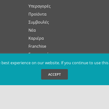
Υπεραγορές
Προϊόντα
Συμβουλές
Νέα
Καριέρα
Franchise
Επικοινωνία
best experience on our website. If you continue to use this 
the provision of our services, the collection of statistical data a
 information you may visit the
Privacy Policy
posted on our websit
ACCEPT
natively, you may set your own preferences by selecting "Cookies
ted by