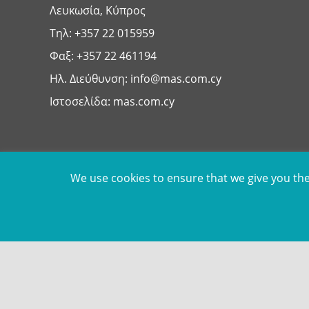
Λευκωσία, Κύπρος
Τηλ:
+357 22 015959
Φαξ: +357 22 461194
Ηλ. Διεύθυνση:
info@mas.com.cy
Ιστοσελίδα:
mas.com.cy
Cookies Policy
We use cookies to ensure that we give you the 
Our website uses cookies for its proper and smooth operation, 
the provision of content tailored to your interests. For more
Select "Accept All" if you accept the use of all cookies. Alter
Settings".
©
2026
MAS Supermarkets Ltd | All Rights Reserved | Handcraf