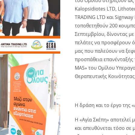
του Ομίλου στηρίζουν ως χ
Kalopsidiotes LTD, Lithot
TRADING LTD και Signway 
τοποθετηθούν 200 κουμπα
Σεπτεμβρίου, δίνοντας με
πελάτες να προσφέρουν ό
μας που παλεύουν να ξεφύ
προσπάθεια επανένταξής τ
MAS» του Ομίλου Υπεραγο
Θεραπευτικής Κοινότητας
Η δράση και το έργο της «
Η «Αγία Σκέπη» αποτελεί 
και απευθύνεται τόσο σε 