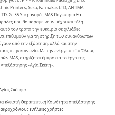
ορηγοί οι PIP – P. Ioannides Packaging LTD,
echnic Printers, Sesa, Farmakas LTD, ANTIMA
LTD. Σε 55 Υπεραγορές MAS Παγκύπρια θα
ράδες που θα παραμείνουν μέχρι και τέλη
 αυτό τον τρόπο την ευκαιρία σε χιλιάδες
,τι επιθυμούν για τη στήριξη των συνανθρώπων
γουν από την εξάρτηση, αλλά και στην
ους στην κοινωνία. Με την ενέργεια «Για Όλους
ρών MAS, στηρίζεται έμπρακτα το έργο της
 Απεξάρτησης «Αγία Σκέπη».
Αγίας Σκέπης»
μια κλειστή Θεραπευτική Κοινότητα απεξάρτησης
μακροχρόνιους ενήλικες χρήστες