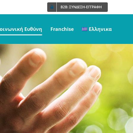
B2B: ΣΥΝΔΕΣΗ-ΕΓΓΡΑΦΗ
οινωνική Ευθύνη
Franchise
Ελληνικα